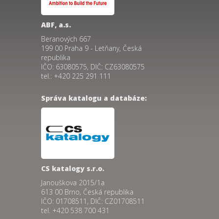
ABF, a.s.
Beranových 667
199 00 Praha 9 - Letňany, Česká
republika
IČO: 63080575, DIČ: CZ63080575
tel.: +420 225 291 111
Správa katalogu a databáze:
CS katalogy s.r.o.
Janouškova 2015/1a
613 00 Brno, Česká republika
IČO: 01708511, DIČ: CZ01708511
tel. +420 538 700 431