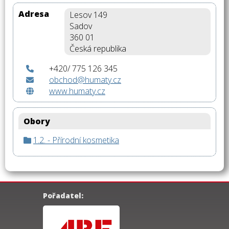
Adresa
Lesov 149
Sadov
360 01
Česká republika
+420/ 775 126 345
obchod@humaty.cz
www.humaty.cz
Obory
1.2. - Přírodní kosmetika
Pořadatel: