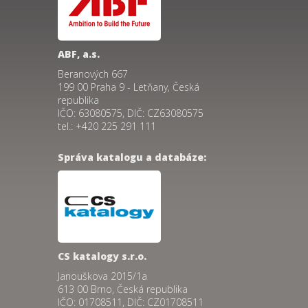
ABF, a.s.
Beranových 667
199 00 Praha 9 - Letňany, Česká
republika
IČO: 63080575, DIČ: CZ63080575
tel.: +420 225 291 111
Správa katalogu a databáze:
CS katalogy s.r.o.
Janouškova 2015/1a
613 00 Brno, Česká republika
IČO: 01708511, DIČ: CZ01708511